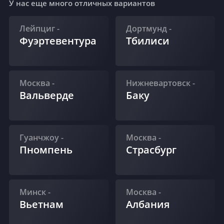
У нас еще много отличных вариантов
Лейпциг
-
Дортмунд
-
Фуэртевентура
Тбилиси
Москва
-
Нижневартовск
-
Вальверде
Баку
Гуанчжоу
-
Москва
-
Пномпень
Страсбург
Минск
-
Москва
-
Вьетнам
Албания