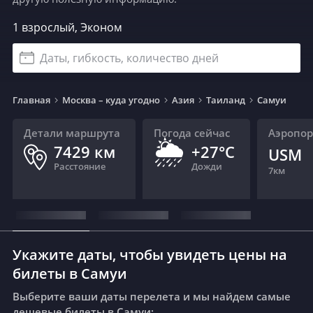
1 взрослый, Эконом
Даты, гибкость, количество дней
Главная
Москва – куда угодно
Азия
Таиланд
Самуи
Детали маршрута
Погода сейчас
Аэропо
🌦
7429
км
+27°C
USM
Расстояние
Дожди
7
км
Укажите даты, чтобы увидеть цены на
билеты в Самуи
Выберите ваши даты перелета и мы найдем самые
дешевые билеты в Самуи: