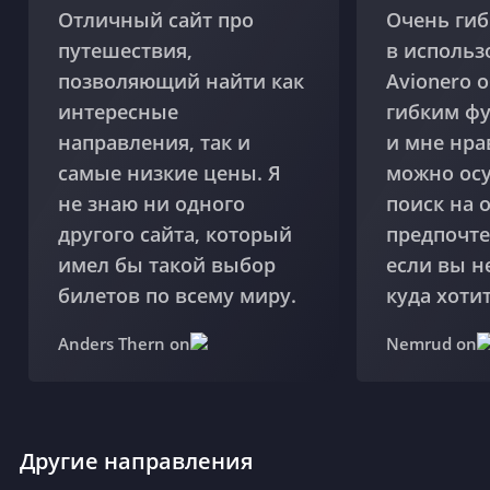
Отличный сайт про
Очень гиб
путешествия,
в использ
позволяющий найти как
Avionero 
интересные
гибким ф
направления, так и
и мне нра
самые низкие цены. Я
можно ос
не знаю ни одного
поиск на 
другого сайта, который
предпочте
имел бы такой выбор
если вы н
билетов по всему миру.
куда хотит
Anders Thern on
Nemrud on
Другие направления