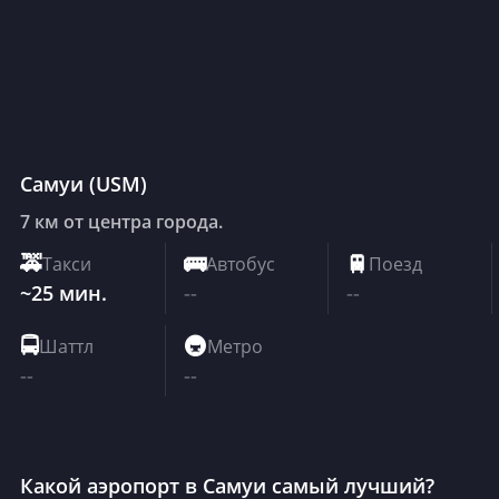
Самуи
(
USM
)
7 км от центра города.
🚕
Такси
🚌
Автобус
🚆
Поезд
~25 мин.
--
--
🚍
Шаттл
🚇
Метро
--
--
Какой аэропорт в Самуи самый лучший?