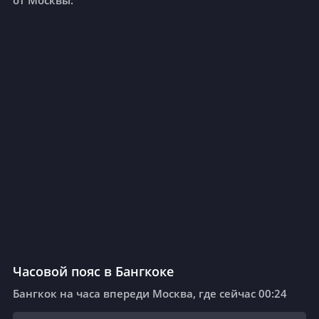
от Москвы:
Вот список авиакомпаний с прямыми
рейсами в Бангкок: Aeroflot.
Часовой пояс в Бангкоке
Бангкок на часа впереди Москва, где сейчас 00:24