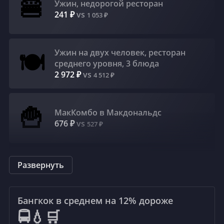
+30°C
+31°C
🌦
🌦
🍔
Ужин, недорогой ресторан
Дожди
Дожди
241 ₽
vs
1 053 ₽
6 m/s
7 m/s
61
%
58
%
Ужин на двух человек, ресторан
🍽
среднего уровня, 3 блюда
2 972 ₽
vs
4 512 ₽
🍟
МакКомбо в Макдональдс
676 ₽
vs
527 ₽
☕
Развернуть
Каппучино (обычный)
243 ₽
vs
252 ₽
Бангкок в среднем на 12%
дороже
🚍💧🛒
Кола/Пепси (бутылка 0.33 л)