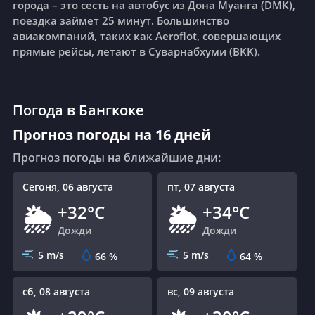
города – это сесть на автобус из Дона Муанга (DMK),
поездка займет 25 минут.
Большинство
авиакомпаний, таких как Aeroflot, совершающих
прямые рейсы, летают в Суварнабхуми (BKK).
Погода в Бангкоке
Прогноз погоды на 16 дней
Прогноз погоды на ближайшие дни:
Сегоня, 06 августа
пт, 07 августа
+32°C
+34°C
🌦
🌦
Дожди
Дожди
5 m/s
5 m/s
66
%
64
%
сб, 08 августа
вс, 09 августа