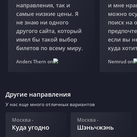
направления, так и
и мне нра
самые низкие цены. Я
можно ос
не знаю ни одного
поиск на 
другого сайта, который
предпочте
имел бы такой выбор
если вы н
билетов по всему миру.
куда хотит
Anders Thern on
Nemrud on
Другие направления
У нас еще много отличных вариантов
Москва
-
Москва
-
Куда угодно
Шэньчжэнь