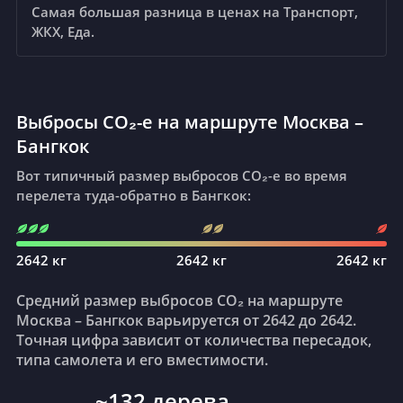
🥤
Самая большая разница в ценах на Транспорт,
65 ₽
vs
91 ₽
ЖКХ, Еда.
🚰
Вода (бутылка 0.33 л)
32 ₽
vs
63 ₽
Выбросы CO₂-e на маршруте Москва –
Бангкок
Вот типичный размер выбросов CO₂-e во время
🥛
Молоко (цельное, 1 л)
перелета туда-обратно в Бангкок:
177 ₽
vs
107 ₽
2642 кг
2642 кг
2642 кг
🍞
Белый хлеб (500г.)
Средний размер выбросов CO₂ на маршруте
145 ₽
vs
69 ₽
Москва – Бангкок варьируется от 2642 до 2642.
Точная цифра зависит от количества пересадок,
типа самолета и его вместимости.
🥚
Яйца (12 шт.)
~132 дерева