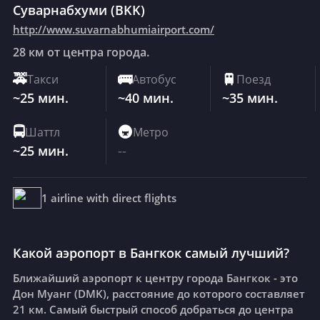
Суварнабхуми
(
BKK
)
http://www.suvarnabhumiairport.com/
28 км от центра города.
🚕
Такси
🚌
Автобус
🚆
Поезд
~25 мин.
~40 мин.
~35 мин.
🚍
Шаттл
🚇
Метро
~25 мин.
--
1 airline with direct flights
Какой аэропорт в Бангкок самый лучший?
Ближайший аэропорт к центру города Бангкок - это
Дон Муанг (DMK), расстояние до которого составляет
21 км.
Самый быстрый способ добраться до центра