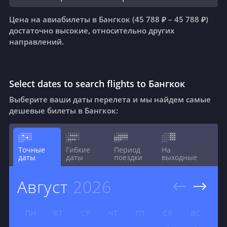
Цена на авиабилеты в Бангкок (45 788 ₽ – 45 788 ₽)
достаточно высокие, относительно других
направлений.
Select dates to search flights to Бангкок
Выберите ваши даты перелета и мы найдем самые
дешевые билеты в Бангкок:
Точные
Гибкие
Период
На
даты
даты
поездки
выходные
август
2026
ПН
ВТ
СР
ЧТ
ПТ
СБ
ВС