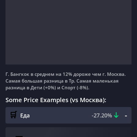
+35°C
+32°C
☁️
🌦
Рваные облака
Дожди
6 m/s
7 m/s
41
%
58
%
вс, 16 августа
пн, 17 августа
+27°C
+30°C
🌦
🌦
Дожди
Дожди
6 m/s
8 m/s
77
%
64
%
Г. Бангкок в среднем на 12%
дороже
чем г. Москва.
Самая большая разница в Тр. Самая маленькая
вт, 18 августа
ср, 19 августа
разница в Дети (+0%) и Спорт (-8%).
+32°C
+31°C
☁️
🌦
Some Price Examples (vs Москва):
Рваные облака
Дожди
8 m/s
6 m/s
51
%
54
%
-
🛒
Еда
-27.20
%
чт, 20 августа
пт, 21 августа