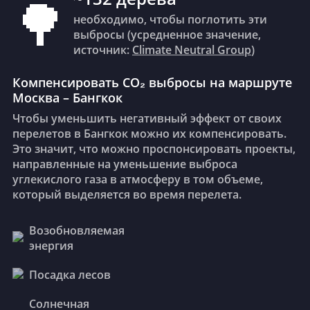
🌳
214 ₽
vs
153 ₽
необходимо, чтобы поглотить эти
выбросы (усредненное значение,
источник:
Climate Neutral Group
)
🧀
Местный сыр (1 кг)
2 110 ₽
vs
957 ₽
Компенсировать CO₂ выбросы на маршруте
Москва – Бангкок
Чтобы уменьшить негативный эффект от своих
перелетов в Бангкок можно их компенсировать.
🍗
Куриное филе (1 кг)
Это значит, что можно проспонсировать проекты,
267 ₽
vs
455 ₽
направленные на уменьшение выброса
углекислого газа в атмосферу в том объеме,
который выделяется во время перелета.
🍌
Бананы (1 кг)
166 ₽
vs
Возобновляемая
110 ₽
энергия
Посадка лесов
🍷
Бутылка вина (средний сегмент)
Солнечная
2 342 ₽
vs
758 ₽