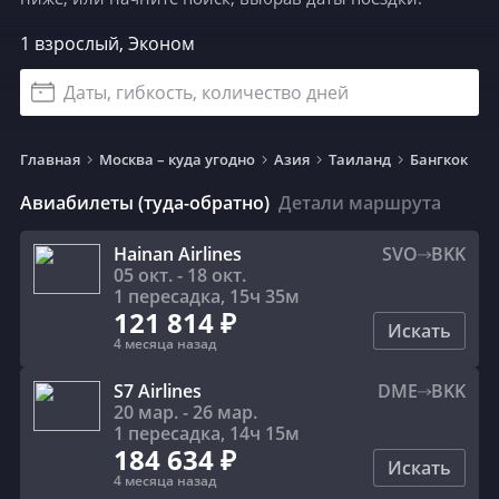
1 взрослый, Эконом
Даты, гибкость, количество дней
Главная
Москва – куда угодно
Азия
Таиланд
Бангкок
Авиабилеты (туда-обратно)
Детали маршрута
Hainan Airlines
SVO
BKK
05 окт. - 18 окт.
1 пересадка
,
15ч 35м
121 814 ₽
Искать
4 месяца назад
S7 Airlines
DME
BKK
20 мар. - 26 мар.
1 пересадка
,
14ч 15м
184 634 ₽
Искать
4 месяца назад