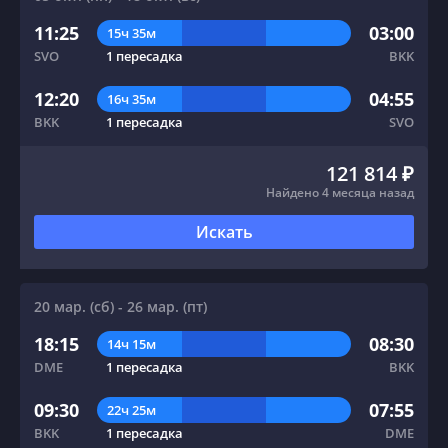
11:25
03:00
15ч 35м
SVO
1 пересадка
BKK
12:20
04:55
16ч 35м
BKK
1 пересадка
SVO
121 814 ₽
Найдено 4 месяца назад
Искать
20 мар. (сб) - 26 мар. (пт)
18:15
08:30
14ч 15м
DME
1 пересадка
BKK
09:30
07:55
22ч 25м
BKK
1 пересадка
DME