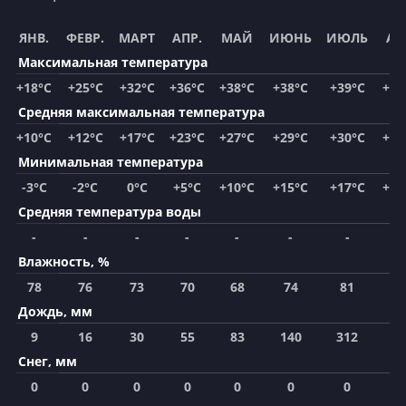
ЯНВ.
ФЕВР.
МАРТ
АПР.
МАЙ
ИЮНЬ
ИЮЛЬ
АВ
Максимальная температура
+18°C
+25°C
+32°C
+36°C
+38°C
+38°C
+39°C
+42
Средняя максимальная температура
+10°C
+12°C
+17°C
+23°C
+27°C
+29°C
+30°C
+30
Минимальная температура
-3°C
-2°C
0°C
+5°C
+10°C
+15°C
+17°C
+16
Средняя температура воды
-
-
-
-
-
-
-
-
Влажность, %
78
76
73
70
68
74
81
8
Дождь, мм
9
16
30
55
83
140
312
29
Снег, мм
0
0
0
0
0
0
0
0