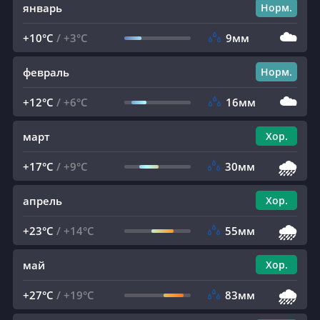
январь
Норм.
☁️
+10°C
/
+3°C
9мм
февраль
Норм.
☁️
+12°C
/
+6°C
16мм
март
Хор.
🌧️
+17°C
/
+9°C
30мм
апрель
Хор.
🌧️
+23°C
/
+14°C
55мм
май
Хор.
🌧️
+27°C
/
+19°C
83мм