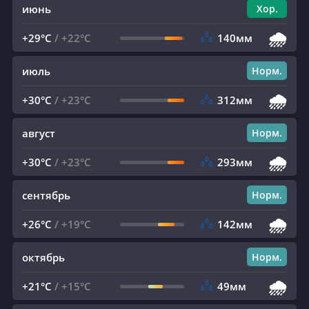
июнь
Хор.
🌧️
+29°C
/
+22°C
140мм
июль
Норм.
🌧️
+30°C
/
+23°C
312мм
август
Норм.
🌧️
+30°C
/
+23°C
293мм
сентябрь
Норм.
🌧️
+26°C
/
+19°C
142мм
октябрь
Норм.
🌧️
+21°C
/
+15°C
49мм