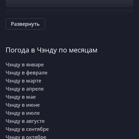
Чунцин
Развернуть
Далянь
Погода в Чэнду по месяцам
Фучжоу
Чэнду в январе
Чэнду в феврале
Гуанчжоу
Чэнду в марте
Чэнду в апреле
Чэнду в мае
Гуйян
Чэнду в июне
Чэнду в июле
Хайкоу
Чэнду в августе
Чэнду в сентябре
Чэнду в октябре