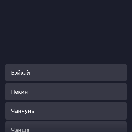
Бэйхай
Пекин
Чанчунь
Чанша