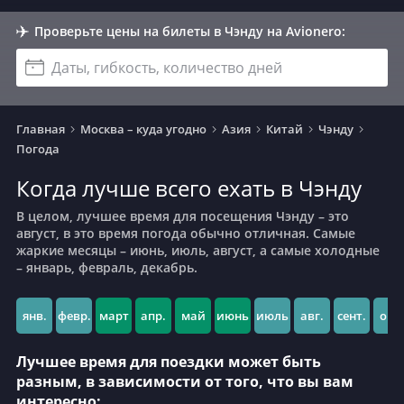
Проверьте цены на билеты в Чэнду на Avionero:
Даты, гибкость, количество дней
Главная
Москва – куда угодно
Азия
Китай
Чэнду
Погода
Когда лучше всего ехать в Чэнду
В целом, лучшее время для посещения Чэнду – это
август, в это время погода обычно отличная. Самые
жаркие месяцы – июнь, июль, август, а самые холодные
– январь, февраль, декабрь.
янв.
февр.
март
апр.
май
июнь
июль
авг.
сент.
окт.
Лучшее время для поездки может быть
разным, в зависимости от того, что вы вам
интересно: