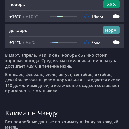
ноябрь
Хор.
☁️
+16°C
/
+10°C
19мм
декабрь
Норм.
☁️
+11°C
/
+5°C
7мм
В март, апрель, май, июнь, ноябрь обычно стоит
хорошая погода. Средняя максимальная температура
достигает +29°C в течение июнь.
В январь, февраль, июль, август, сентябрь, октябрь,
декабрь погода в целом нормальная. Ожидается около
110 дождливых дней, а количество осадков составляет
примерно 312 мм в июле.
Климат в Чэнду
Вот подробные данные по климату в Чэнду за каждый
месяц: