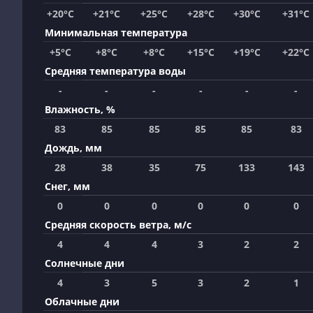
+20°C
+21°C
+25°C
+28°C
+30°C
+31°C
Минимальная температура
+5°C
+8°C
+8°C
+15°C
+19°C
+22°C
Средняя температура воды
-
-
-
-
-
-
Влажность, %
83
85
85
85
85
83
Дождь, мм
28
38
35
75
133
143
Снег, мм
0
0
0
0
0
0
Средняя скорость ветра, м/с
4
4
4
3
2
2
Солнечные дни
4
3
5
3
2
1
Облачные дни