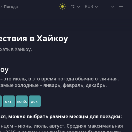
°C
RUB
Погода
ствия в Хайкоу
хать в Хайкоу.
коу
самые холодные – январь, февраль, декабрь.
.
окт.
нояб.
дек.
ться, можно выбрать разные месяцы для поездки:
нцем – июнь, июль, август. Средняя максимальная