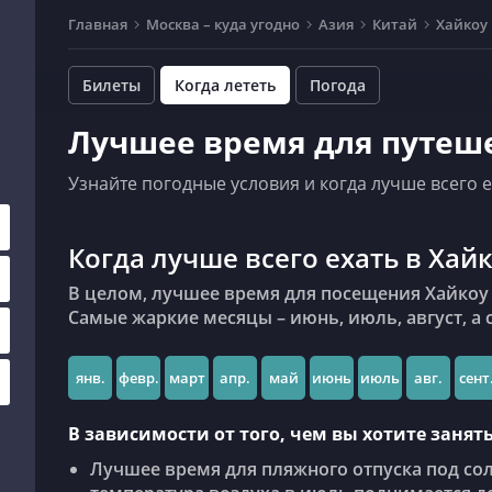
Главная
Москва – куда угодно
Азия
Китай
Хайкоу
Билеты
Когда лететь
Погода
Лучшее время для путеше
Узнайте погодные условия и когда лучше всего е
Когда лучше всего ехать в Хай
В целом, лучшее время для посещения Хайкоу – это июль, в это время погода обычно отличная.
Самые жаркие месяцы – июнь, июль, август, а 
янв.
февр.
март
апр.
май
июнь
июль
авг.
сент
В зависимости от того, чем вы хотите заня
Лучшее время для пляжного отпуска под сол