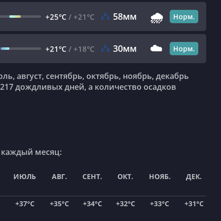
🌧️
58мм
+25°C
/
+21°C
Норм.
☁️
30мм
+21°C
/
+18°C
Норм.
217 дождливых дней, а количество осадков
а каждый месяц:
ИЮЛЬ
АВГ.
СЕНТ.
ОКТ.
НОЯБ.
ДЕК.
+37°C
+35°C
+34°C
+32°C
+33°C
+31°C