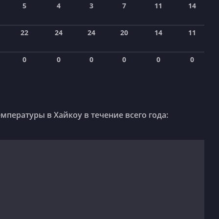
5
4
3
7
11
14
22
24
24
20
14
11
0
0
0
0
0
0
пературы в Хайкоу в течение всего года: