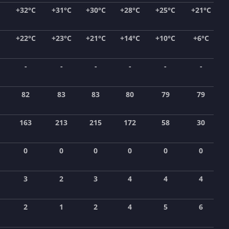
+32°C
+31°C
+30°C
+28°C
+25°C
+21°C
+22°C
+23°C
+21°C
+14°C
+10°C
+6°C
-
-
-
-
-
-
82
83
83
80
79
79
163
213
215
172
58
30
0
0
0
0
0
0
3
2
3
4
4
4
2
1
2
4
5
6