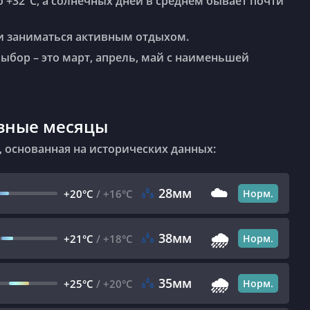
 +32°C, а солнечных дней в среднем бывает почти
ь и заниматься активным отдыхом.
выбор – это март, апрель, май с наименьшей
азные месяцы
, основанная на исторических данных:
☁️
28мм
+20°C
/
+16°C
Норм.
🌧️
38мм
+21°C
/
+18°C
Норм.
🌧️
35мм
+25°C
/
+20°C
Норм.