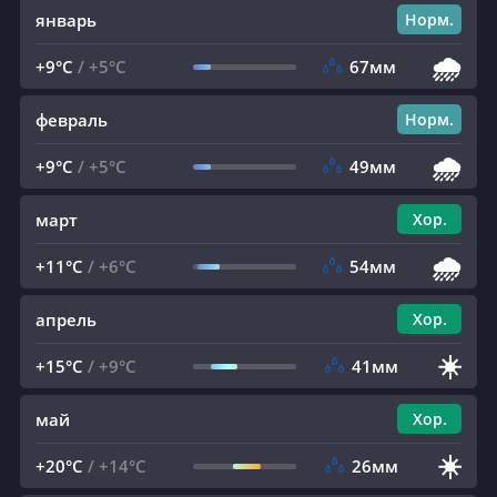
январь
Норм.
🌧️
+9°C
/
+5°C
67мм
февраль
Норм.
🌧️
+9°C
/
+5°C
49мм
март
Хор.
🌧️
+11°C
/
+6°C
54мм
апрель
Хор.
☀️
+15°C
/
+9°C
41мм
май
Хор.
☀️
+20°C
/
+14°C
26мм