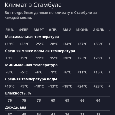
Климат в Стамбуле
Вот подробные данные по климату в Стамбуле за
каждый месяц:
ЯНВ.
ФЕВР.
МАРТ
АПР.
МАЙ
ИЮНЬ
ИЮЛЬ
АВ
Максимальная температура
+19°C
+23°C
+25°C
+28°C
+34°C
+37°C
+36°C
+35
Средняя максимальная температура
+9°C
+9°C
+11°C
+15°C
+20°C
+25°C
+28°C
+28
Минимальная температура
-8°C
-5°C
-4°C
+1°C
+6°C
+11°C
+15°C
+16
Средняя температура воды
+10°C
+9°C
+10°C
+13°C
+18°C
+24°C
+28°C
+27
Влажность, %
76
75
73
69
69
66
64
6
Дождь, мм
67
49
54
41
26
23
18
1