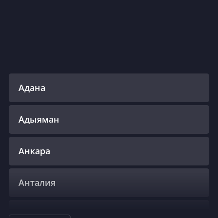
Адана
Адыяман
Анкара
Анталия
Бодрум