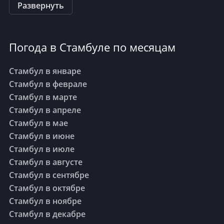
Развернуть
Даламан
Погода в Стамбуле по месяцам
Денизли
Стамбул в январе
Стамбул в феврале
Диярбакыр
Стамбул в марте
Стамбул в апреле
Стамбул в мае
Элязыг
Стамбул в июне
Стамбул в июле
Газиантеп
Стамбул в августе
Стамбул в сентябре
Стамбул в октябре
Газипаша
Стамбул в ноябре
Стамбул в декабре
Хатай