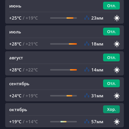
июнь
Отл.
☀️
+25°C
/
+19°C
23мм
июль
Отл.
☀️
+28°C
/
+21°C
18мм
август
Отл.
☀️
+28°C
/
+22°C
14мм
сентябрь
Отл.
☀️
+24°C
/
+19°C
31мм
октябрь
Хор.
☀️
+19°C
/
+14°C
57мм