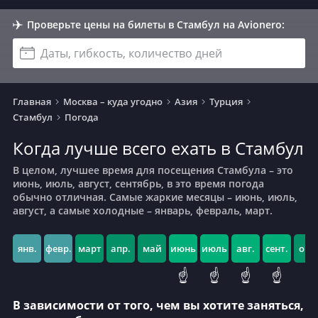
Проверьте цены на билеты в Стамбул на Avionero:
Даты, гибкость, количество дней
Главная
Москва – куда угодно
Азия
Турция
Стамбул
Погода
Когда лучше всего ехать в Стамбул
В целом, лучшее время для посещения Стамбула – это
июнь, июль, август, сентябрь, в это время погода
обычно отличная. Самые жаркие месяцы – июнь, июль,
август, а самые холодные – январь, февраль, март.
янв.
февр.
март
апр.
май
июнь
июль
авг.
сент.
окт.
☝️
☝️
☝️
☝️
В зависимости от того, чем вы хотите заняться,