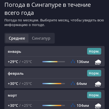
Погода в Сингапуре в течение
всего года
Погода по месяцам. Выберите месяц, чтобы увидеть всю
информацию о погоде.
Среднее
Сингапур
январь
Норм.
🌧️
+29°C
/
+25°C
136мм
февраль
Норм.
🌧️
+30°C
/
+25°C
64мм
март
Норм.
🌧️
+30°C
/
+25°C
104мм