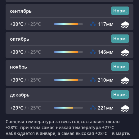
сентябрь
Норм.
🌧️
+30°C
/
+25°C
117мм
октябрь
Норм.
🌧️
+30°C
/
+25°C
146мм
ноябрь
Норм.
🌧️
+30°C
/
+25°C
210мм
декабрь
Норм.
🌧️
+29°C
/
+25°C
221мм
Средняя температура за весь год составляет около
+28°C, при этом самая низкая температура +27°C
наблюдается в январе, а самая высокая +28°C – в марте.