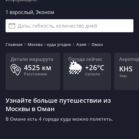
1 взрослый, Эконом
Даты, гибкость, количество дней
Главная
Москва – куда угодно
Азия
Оман
Детали маршрута
Погода сейчас
Аэропо
🌦
4525
км
+26°C
KHS
Расстояние
Салала
1
км
Узнайте больше путешествии из
Москвы в Оман
В Омане есть 4 города куда можно полететь.