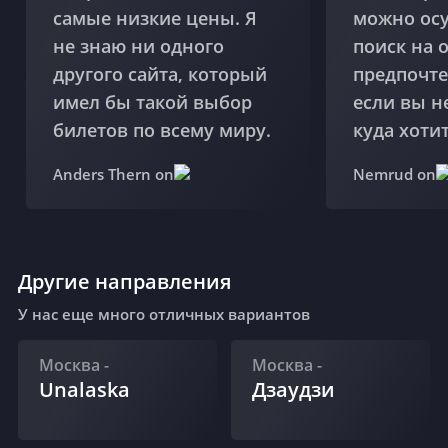
самые низкие цены. Я
можно ос
не знаю ни одного
поиск на 
другого сайта, который
предпочте
имел бы такой выбор
если вы н
билетов по всему миру.
куда хотит
Anders Thern on
Nemrud on
Другие направления
У нас еще много отличных вариантов
Москва
-
Москва
-
Unalaska
Дзаудзи