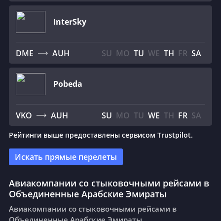
InterSky
DME
AUH
SU
MO
TU
WE
TH
FR
SA
Pobeda
VKO
AUH
SU
MO
TU
WE
TH
FR
SA
Рейтинги выше предоставлены сервисом Trustpilot.
Искать прямые перелеты
Авиакомпании со стыковочными рейсами в
Объединенные Арабские Эмираты
Авиакомпании со стыковочными рейсами в
Объединенные Арабские Эмираты