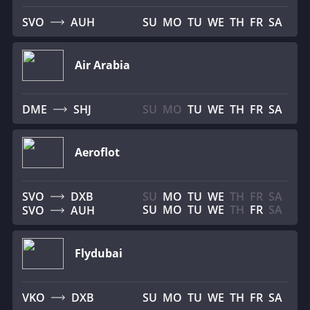
SVO
AUH
SU
MO
TU
WE
TH
FR
SA
Air Arabia
DME
SHJ
SU
MO
TU
WE
TH
FR
SA
Aeroflot
SVO
DXB
SU
MO
TU
WE
TH
FR
SA
SU
MO
TU
WE
TH
FR
SA
SVO
AUH
Flydubai
VKO
DXB
SU
MO
TU
WE
TH
FR
SA