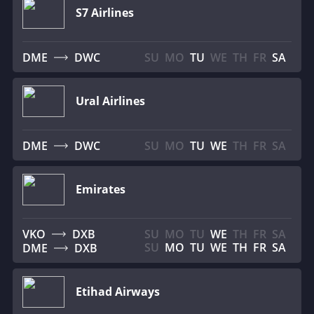
S7 Airlines
DME
DWC
SU
MO
TU
WE
TH
FR
SA
Ural Airlines
DME
DWC
SU
MO
TU
WE
TH
FR
SA
Emirates
VKO
DXB
SU
MO
TU
WE
TH
FR
SA
SU
MO
TU
WE
TH
FR
SA
DME
DXB
Etihad Airways