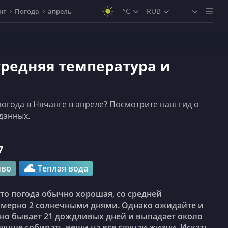
°C
RUB
нг
Погода
апрель
 средняя температура и
 погода в Нячанге в апреле? Посмотрите наш гид о
данных.
7
🌊
иво
Теплая
вода
имерно 2 солнечными днями. Однако ожидайте и
чно бывает 21 дождливых дней и выпадает около
лучше собирать вещи на все случаи жизни.
Искать