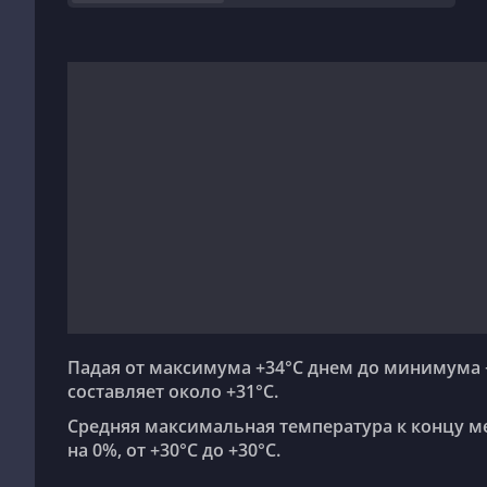
Падая от максимума +34°C днем до минимума +25°C ночью, температура в апреле в среднем
составляет около +31°C.
Средняя максимальная температура к концу месяца по сравнению с началом месяца идет вверх
на 0%, от +30°C до +30°C.