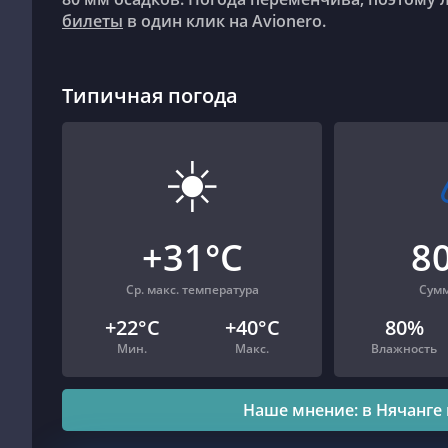
билеты
в один клик на Avionero.
Типичная погода
☀️
+31°C
8
Ср. макс. температура
Сумм
+22°C
+40°C
80%
Мин.
Макс.
Влажность
Наше мнение: в Нячанге 