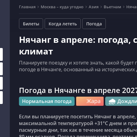
Главная
Москва – куда угодно
Азия
Вьетнам
Няча
Билеты
Когда лететь
Погода
Нячанг в апреле: погода,
климат
Планируете поездку и хотите знать, какой будет
погоде в Нячанге, основанный на исторических 
Погода в Нячанге в апреле 202
Жара
🌧️
Нормальная погода
Дождл
Если вы планируете посетить Нячанг в апреле, то погода обычно хорошая, со средней
максимальной температурой +31°C днем и пр
пасмурные дни, так как в течение месяца обы
80 мм осадков. Погода переменчива, поэтому 