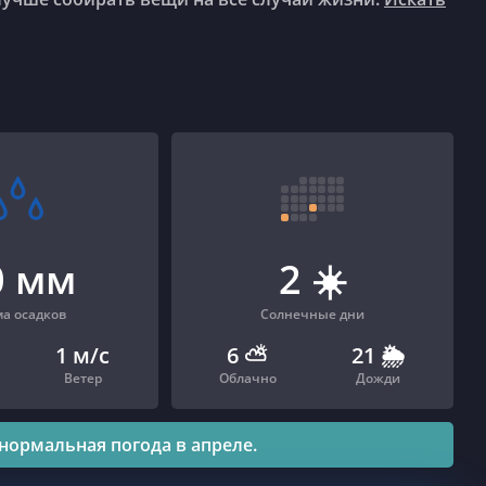
0 мм
2
☀️
а осадков
Солнечные дни
1 м/с
6
⛅️
21
🌦
Ветер
Облачно
Дожди
нормальная погода в апреле.