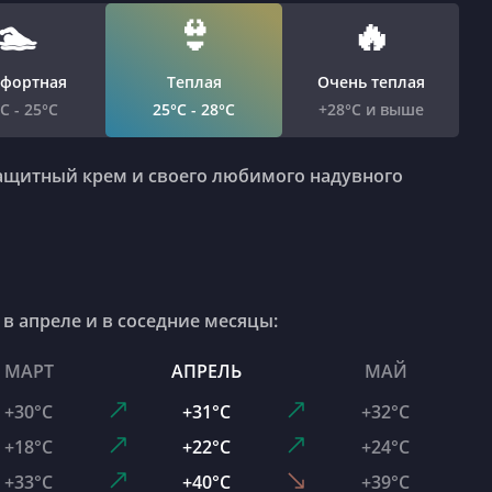
🏊
👙
🔥
фортная
Теплая
Очень теплая
C - 25°C
25°C - 28°C
+28°C и выше
 в апреле и в соседние месяцы:
МАРТ
АПРЕЛЬ
МАЙ
+30°C
+31°C
+32°C
+18°C
+22°C
+24°C
+33°C
+40°C
+39°C