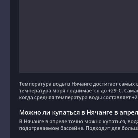
Температура воды в Нячанге достигает самых высоких значений в июне, когда средняя
температура моря поднимается до +29°C. Сама
когда средняя температура воды составляет +2
Можно ли купаться в Нячанге в апрел
В Нячанге в апреле точно можно купаться, вода теплая (+27°C в среднем), ощущается как в
подогреваемом бассейне. Подходит для больш