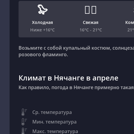
🦭
🏄‍♂️
Холодная
Свежая
Ком
Ниже +16°C
16°C - 21°C
21°
Возьмите с собой купальный костюм, солнцезащитный крем и своего любимого надувного
розового фламинго.
Климат в Нячанге в апреле
Как правило, погода в Нячанге примерно такая
Ср. температура
Мин. температура
Макс. температура