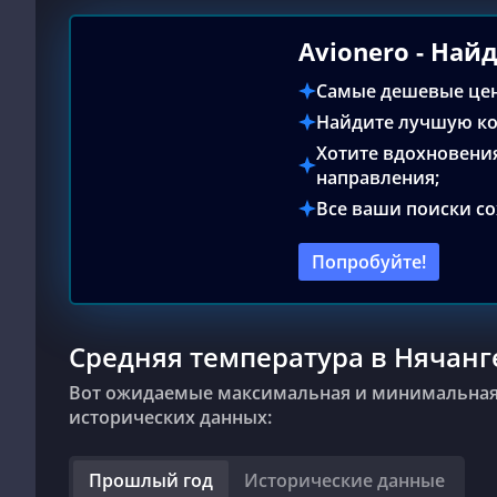
Аvionero - На
Самые дешевые це
Найдите лучшую ко
Хотите вдохновени
направления;
Все ваши поиски со
Попробуйте!
Средняя температура в Нячанг
Вот ожидаемые максимальная и минимальная температуры в Нячанге в апреле на основе
исторических данных:
Прошлый год
Исторические данные