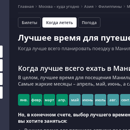
Главная
Москва – куда угодно
Азия
Филиппины
М
Билеты
Когда лететь
Погода
Лучшее время для путеш
Когда лучше всего планировать поездку в Манилу
Когда лучше всего ехать в Ман
В целом, лучшее время для посещения Манилы – это май, в это время погода обычно отличная.
Самые жаркие месяцы – апрель, май, июнь, а с
янв.
февр.
март
апр.
май
июнь
июль
авг.
сент
Но, в конечном счете, выбор лучшего времен
вы хотите заняться: