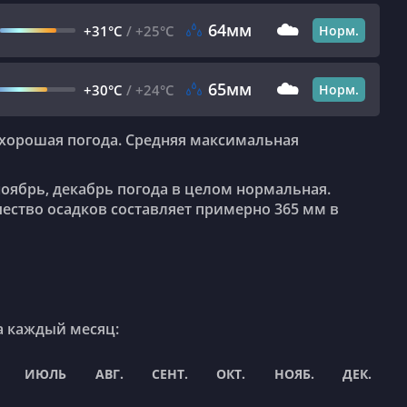
☁️
64мм
+31°C
/
+25°C
Норм.
☁️
65мм
+30°C
/
+24°C
Норм.
ество осадков составляет примерно 365 мм в
а каждый месяц:
ИЮЛЬ
АВГ.
СЕНТ.
ОКТ.
НОЯБ.
ДЕК.