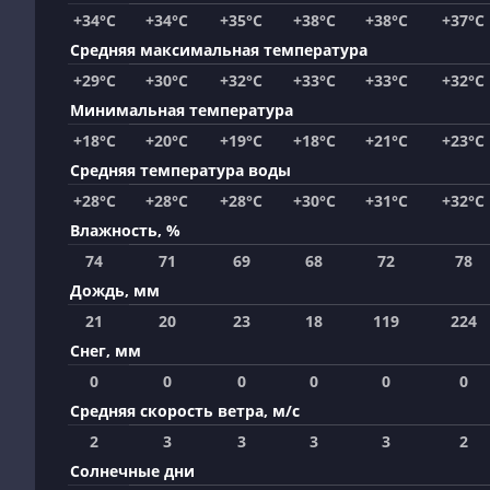
+34°C
+34°C
+35°C
+38°C
+38°C
+37°C
Средняя максимальная температура
+29°C
+30°C
+32°C
+33°C
+33°C
+32°C
Минимальная температура
+18°C
+20°C
+19°C
+18°C
+21°C
+23°C
Средняя температура воды
+28°C
+28°C
+28°C
+30°C
+31°C
+32°C
Влажность, %
74
71
69
68
72
78
Дождь, мм
21
20
23
18
119
224
Снег, мм
0
0
0
0
0
0
Средняя скорость ветра, м/с
2
3
3
3
3
2
Солнечные дни