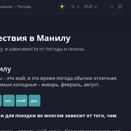
°C
RUB
анила
Погода
ествия в Манилу
, в зависимости от погоды и сезона.
илу
амые холодные – январь, февраль, август.
.
окт.
нояб.
дек.
и для поездки во многом зависит от того, чем