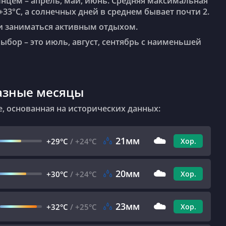
лнцем – апрель, май, июнь. Средняя максимальная
33°C, а солнечных дней в среднем бывает почти 2.
ь и заниматься активным отдыхом.
ыбор – это июль, август, сентябрь с наименьшей
разные месяцы
е, основанная на исторических данных:
☁️
21мм
+29°C
/
+24°C
Хор.
☁️
20мм
+30°C
/
+24°C
Хор.
☁️
23мм
+32°C
/
+25°C
Хор.