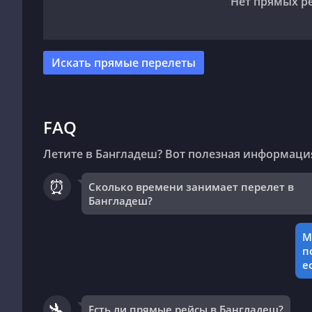
Нет прямых р
Искать прямые перелеты
FAQ
Летите в Бангладеш? Вот полезная информаци
⏰
Сколько времени занимает перелет в
Бангладеш?
М
п
е
🛬
Есть ли прямые рейсы в Бангладеш?