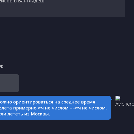
ейсов в Бангладеш
я:
ожно ориентироваться на среднее время
олета примерно ∞ч не числом – -∞ч не числом,
сли лететь из Москвы.