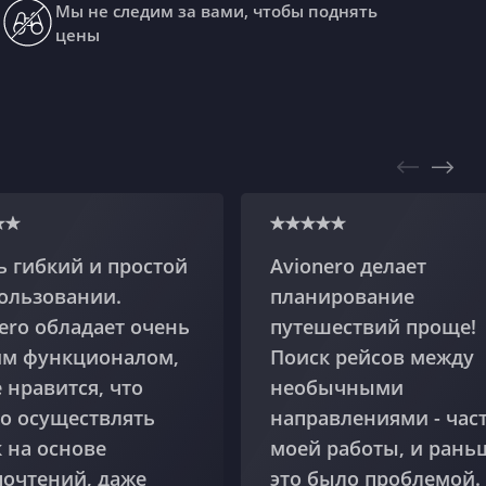
Мы не следим за вами, чтобы поднять
цены
 гибкий и простой
Avionero делает
ользовании.
планирование
ero обладает очень
путешествий проще!
им функционалом,
Поиск рейсов между
 нравится, что
необычными
о осуществлять
направлениями - час
 на основе
моей работы, и рань
почтений, даже
это было проблемой.