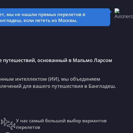
ет, мы не нашли прямых перелетов в
англадеш, если лететь из Москвы.
ие путешествий, основанный в Мальмо Ларсом
енным интеллектом (ИИ), мы объединяем
влечений для вашего путешествия в Бангладеш.
У нас самый большой выбор вариантов
перелетов