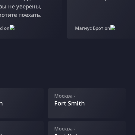
вы не уверены,
хотите поехать.
d on
Магнус Брот on
Москва
-
h
Fort Smith
Москва
-