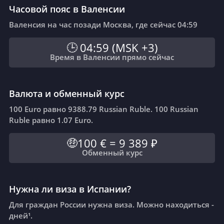
👞
Мужские туфли (кожа)
Часовой пояс в Валенсии
12 499 ₽
vs
11 800 ₽
Валенсия на час позади Москва, где сейчас 04:59
Apartment (3 bedrooms) Outside of
🏠
Centre
04:59
(
MSK +3
)
🕒
97 844 ₽
vs
100 202 ₽
Время в Валенсии прямо сейчас
Валюта и обменный курс
100 Euro равно 9388.79 Russian Ruble. 100 Russian
Ruble равно 1.07 Euro.
100 €
=
9 389 ₽
🤑
Обменный курс
Нужна ли виза в Испании?
Для граждан России нужна виза. Можно находиться -
дней¹.