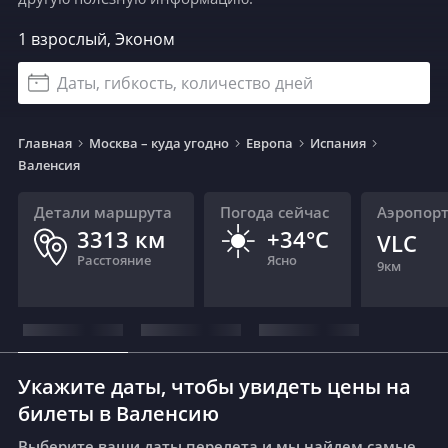
1 взрослый, Эконом
Даты, гибкость, количество дней
Главная
Москва – куда угодно
Европа
Испания
Валенсия
Детали маршрута
Погода сейчас
Аэропор
☀️
3313
км
+34°C
VLC
Расстояние
Ясно
9
км
Укажите даты, чтобы увидеть цены на
билеты в Валенсию
Выберите ваши даты перелета и мы найдем самые