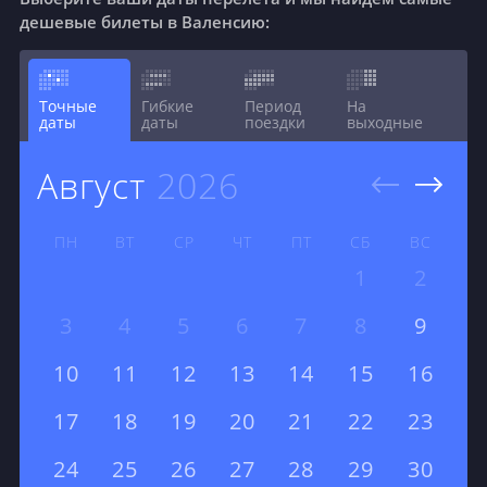
дешевые билеты в Валенсию:
Точные
Гибкие
Период
На
даты
даты
поездки
выходные
август
2026
ПН
ВТ
СР
ЧТ
ПТ
СБ
ВС
1
2
3
4
5
6
7
8
9
10
11
12
13
14
15
16
17
18
19
20
21
22
23
24
25
26
27
28
29
30