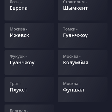
Яссы
-
Стокгольм
-
Европа
Шымкент
Москва
-
Томск
-
Ижевск
Гуанчжоу
Фукуок
-
Москва
-
Гуанчжоу
Колумбия
Трат
-
Москва
-
Пхукет
Фуншал
Белград
-