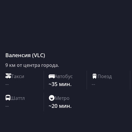
Валенсия
(
VLC
)
9 км от центра города.
🚕
Такси
🚌
Автобус
🚆
Поезд
--
~35 мин.
--
🚍
Шаттл
🚇
Метро
--
~20 мин.