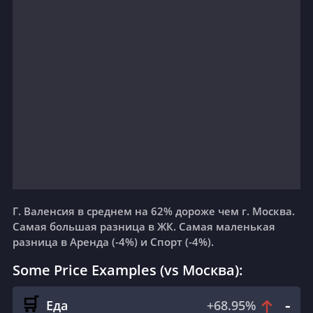
вс, 16 августа
пн, 17 августа
+33°C
+32°C
☀️
☁️
Ясно
Рассеянные облака
6 m/s
6 m/s
41
%
45
%
вт, 18 августа
ср, 19 августа
+32°C
+32°C
☁️
☁️
Рассеянные облака
Рваные облака
7 m/s
7 m/s
50
%
48
%
Г. Валенсия в среднем на 62%
дороже
чем г. Москва.
Самая большая разница в ЖК. Самая маленькая
чт, 20 августа
пт, 21 августа
разница в Аренда (-4%) и Спорт (-4%).
+33°C
+31°C
☁️
☀️
Some Price Examples (vs Москва):
Рассеянные облака
Ясно
6 m/s
6 m/s
42
%
60
%
-
🛒
Еда
+
68.95
%