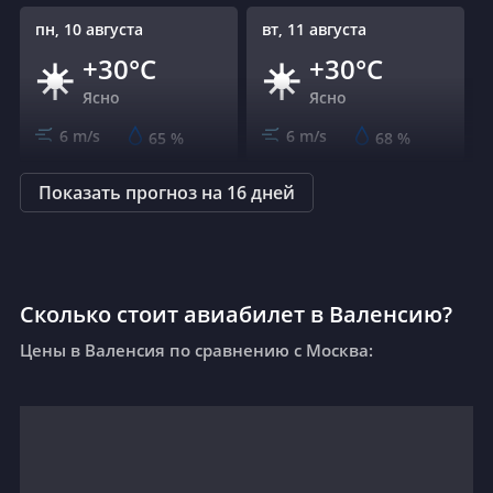
пн, 10 августа
вт, 11 августа
+30°C
+30°C
☀️
☀️
Ясно
Ясно
6 m/s
6 m/s
65
%
68
%
Показать прогноз на 16 дней
ср, 12 августа
чт, 13 августа
+30°C
+31°C
☀️
☁️
Ясно
Рассеянные облака
6 m/s
6 m/s
63
%
58
%
Сколько стоит авиабилет в Валенсию?
Цены в Валенсия по сравнению с Москва:
пт, 14 августа
сб, 15 августа
+31°C
+31°C
🌦
☀️
Дожди
Ясно
6 m/s
8 m/s
55
%
47
%