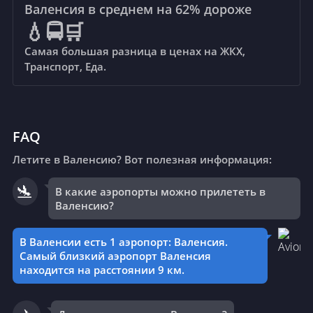
Валенсия в среднем на 62%
дороже
💧🚍🛒
🥤
Кола/Пепси (бутылка 0.33 л)
Самая большая разница в ценах на ЖКХ,
224 ₽
vs
91 ₽
Транспорт, Еда.
🚰
Вода (бутылка 0.33 л)
164 ₽
vs
63 ₽
FAQ
Летите в Валенсию? Вот полезная информация:
🛬
🥛
Молоко (цельное, 1 л)
В какие аэропорты можно прилететь в
95 ₽
vs
Валенсию?
107 ₽
В Валенсии есть 1 аэропорт: Валенсия.
Самый близкий аэропорт Валенсия
🍞
Белый хлеб (500г.)
находится на расстоянии 9 км.
114 ₽
vs
69 ₽