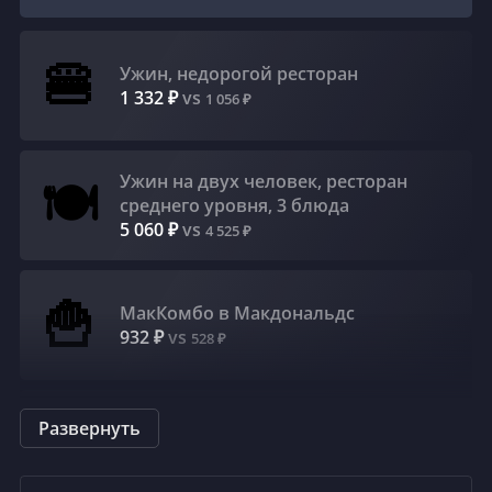
сб, 22 августа
вс, 23 августа
+30°C
+31°C
☁️
☁️
🍔
Ужин, недорогой ресторан
Рваные облака
Рваные облака
1 332 ₽
vs
1 056 ₽
7 m/s
5 m/s
62
%
50
%
Ужин на двух человек, ресторан
🍽
среднего уровня, 3 блюда
5 060 ₽
vs
4 525 ₽
🍟
МакКомбо в Макдональдс
932 ₽
vs
528 ₽
☕
Развернуть
Каппучино (обычный)
232 ₽
vs
252 ₽