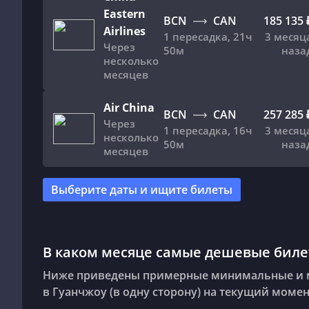
Eastern
BCN
CAN
185 135 
Airlines
1 пересадка
,
21ч
3 месяц
Через
50м
наза
несколько
месяцев
Air China
BCN
CAN
257 285 
Через
1 пересадка
,
16ч
3 месяц
несколько
50м
наза
месяцев
Выберите даты и ищите билеты
В каком месяце самые дешевые биле
Ниже приведены примерные минимальные и м
в Гуанчжоу (в одну сторону) на текущий момен