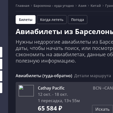
Главная
Барселона – куда угодно
Азия
Китай
Гуа
Билеты
Когда лететь
Погода
Авиабилеты из Барселон
Нужны недорогие авиабилеты из Барс
даты, чтобы начать поиск, или посмотр
сэкономить на авиабилетах, данные об
полезную информацию.
Авиабилеты (туда-обратно)
Детали маршрута
Cathay Pacific
BCN
CAN
12 окт. - 18 окт.
1 пересадка
,
13ч 55м
65 584 ₽
Искать