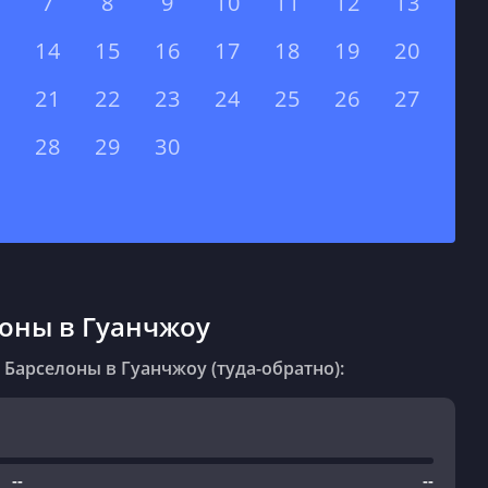
7
8
9
10
11
12
13
14
15
16
17
18
19
20
21
22
23
24
25
26
27
28
29
30
оны в Гуанчжоу
 Барселоны в Гуанчжоу (туда-обратно):
--
--