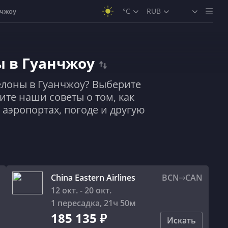
°C
RUB
нчжоу
ы в Гуанчжоу
елоны в Гуанчжоу? Выберите
ите наши советы о том, как
 аэропортах, погоде и другую
China Eastern Airlines
BCN
CAN
12 окт. - 20 окт.
1 пересадка
,
21ч 50м
185 135 ₽
Искать