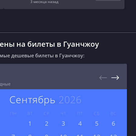
3 месяца назад
цены на билеты в Гуанчжоу
амые дешевые билеты в Гуанчжоу:
одные
сентябрь
2026
ПН
ВТ
СР
ЧТ
ПТ
СБ
ВС
1
2
3
4
5
6