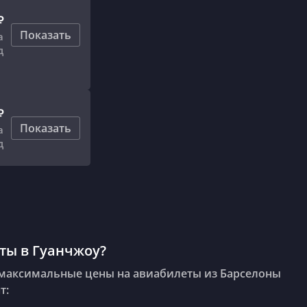
₽
Показать
а
д
₽
Показать
а
д
ты в Гуанчжоу?
аксимальные цены на авиабилеты из Барселоны
т: