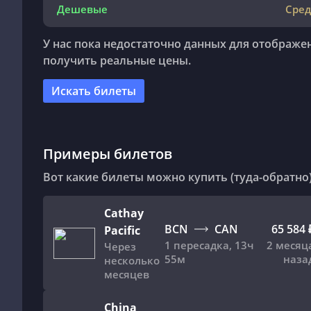
Дешевые
Сред
У нас пока недостаточно данных для отображе
получить реальные цены.
Искать билеты
Примеры билетов
Вот какие билеты можно купить (туда-обратно)
Cathay
BCN
CAN
65 584 
Pacific
1 пересадка
,
13ч
2 месяц
Через
55м
наза
несколько
месяцев
China