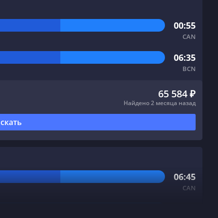
00:55
CAN
06:35
BCN
65 584 ₽
Найдено 2 месяца назад
скать
06:45
CAN
06:05