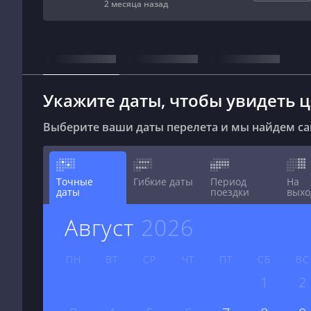
2 месяца назад
Укажите даты, чтобы увидеть 
Выберите ваши даты перелета и мы найдем с
Точные
Гибкие даты
Период
На
даты
поездки
вых
август
2026
ПН
ВТ
СР
ЧТ
ПТ
СБ
ВС
1
2