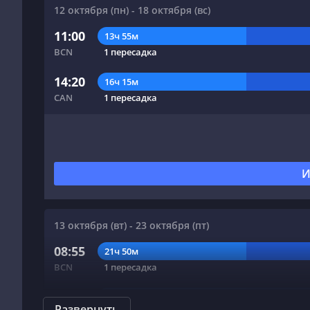
12 октября (пн) - 18 октября (вс)
11:00
13ч 55м
BCN
1 пересадка
14:20
16ч 15м
CAN
1 пересадка
И
13 октября (вт) - 23 октября (пт)
08:55
21ч 50м
BCN
1 пересадка
06:30
23ч 35м
Развернуть